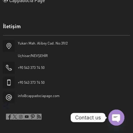
Cappadocia Page
İletişim
Yukarı Mah. Alibey Cad. No:39/2
Uçhisar/NEVŞEHİR
+90 543 373 74 50
+90 543 373 74 50
info@cappadociapage.com
Contact us
Open
chaty