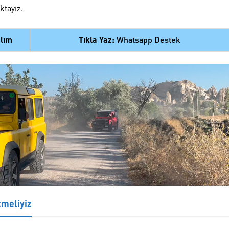
ktayız.
alım
Tıkla Yaz:
Whatsapp Destek
çmeliyiz