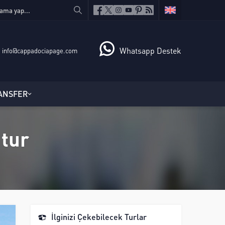
Whatsapp Destek
info@cappadociapage.com
ANSFER
 tur
İlginizi Çekebilecek Turlar