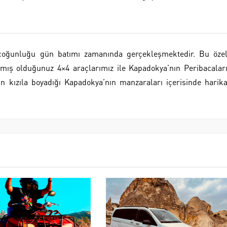
 çoğunluğu gün batımı zamanında gerçekleşmektedir. Bu öze
ralamış olduğunuz 4×4 araçlarımız ile Kapadokya’nın Peribacalar
in kızıla boyadığı Kapadokya’nın manzaraları içerisinde harik