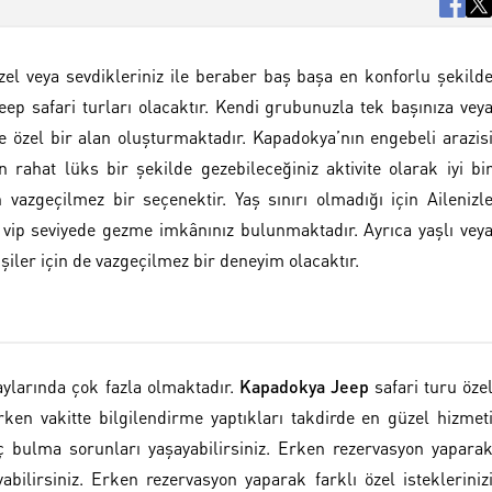
zel veya sevdikleriniz ile beraber baş başa en konforlu şekild
eep safari turları olacaktır. Kendi grubunuzla tek başınıza vey
size özel bir alan oluşturmaktadır. Kapadokya’nın engebeli arazis
rahat lüks bir şekilde gezebileceğiniz aktivite olarak iyi bi
 vazgeçilmez bir seçenektir. Yaş sınırı olmadığı için Ailenizl
r vip seviyede gezme imkânınız bulunmaktadır. Ayrıca yaşlı vey
ler için de vazgeçilmez bir deneyim olacaktır.
aylarında çok fazla olmaktadır.
Kapadokya Jeep
safari turu öze
rken vakitte bilgilendirme yaptıkları takdirde en güzel hizmet
 bulma sorunları yaşayabilirsiniz. Erken rezervasyon yapara
bilirsiniz. Erken rezervasyon yaparak farklı özel istekleriniz