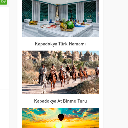
e
a
i
r
Kapadokya Türk Hamamı
e
a
l
Kapadokya At Binme Turu
i
k
i