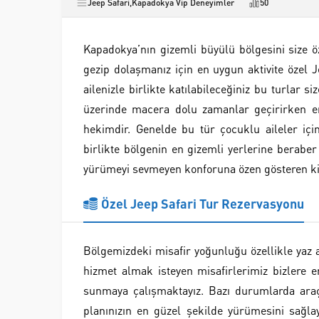
Jeep Safari
,
Kapadokya Vip Deneyimler
50
Kapadokya’nın gizemli büyülü bölgesini size ö
gezip dolaşmanız için en uygun aktivite özel J
ailenizle birlikte katılabileceğiniz bu turlar 
üzerinde macera dolu zamanlar geçirirken en 
hekimdir. Genelde bu tür çocuklu aileler için
birlikte bölgenin en gizemli yerlerine berabe
yürümeyi sevmeyen konforuna özen gösteren kişi
Özel Jeep Safari Tur Rezervasyonu
Bölgemizdeki misafir yoğunluğu özellikle yaz 
hizmet almak isteyen misafirlerimiz bizlere e
sunmaya çalışmaktayız. Bazı durumlarda araç
planınızın en güzel şekilde yürümesini sağlaya