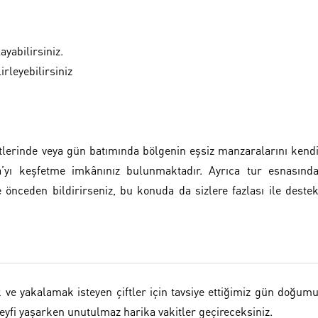
yabilirsiniz.
rleyebilirsiniz
tlerinde veya gün batımında bölgenin eşsiz manzaralarını kend
ya’yı keşfetme imkânınız bulunmaktadır. Ayrıca tur esnasınd
e önceden bildirirseniz, bu konuda da sizlere fazlası ile deste
e yakalamak isteyen çiftler için tavsiye ettiğimiz gün doğum
keyfi yaşarken unutulmaz harika vakitler geçireceksiniz.