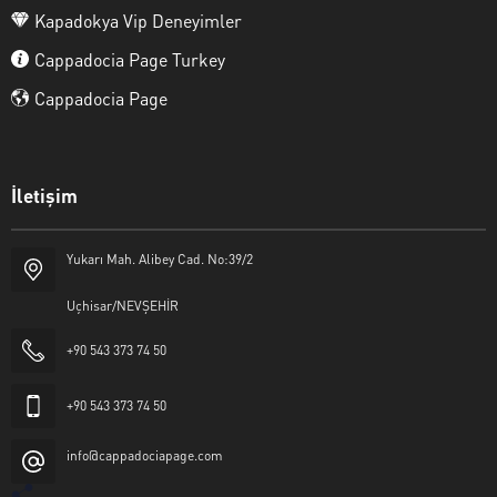
Kapadokya Vip Deneyimler
Cappadocia Page Turkey
Cappadocia Page
İletişim
Yukarı Mah. Alibey Cad. No:39/2
Uçhisar/NEVŞEHİR
+90 543 373 74 50
+90 543 373 74 50
info@cappadociapage.com