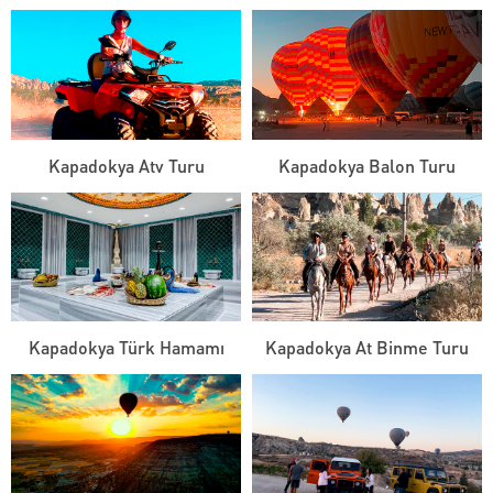
Kapadokya Atv Turu
Kapadokya Balon Turu
Kapadokya Türk Hamamı
Kapadokya At Binme Turu