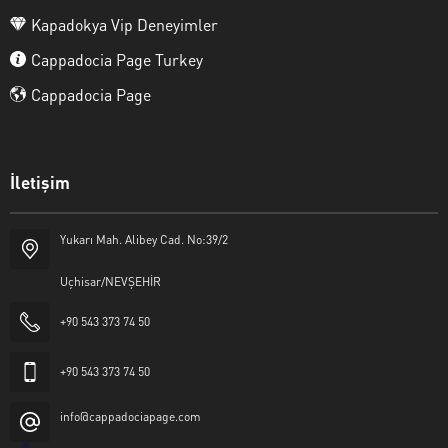
Kapadokya Vip Deneyimler
Cappadocia Page Turkey
Cappadocia Page
İletişim
Yukarı Mah. Alibey Cad. No:39/2
Uçhisar/NEVŞEHİR
+90 543 373 74 50
+90 543 373 74 50
info@cappadociapage.com