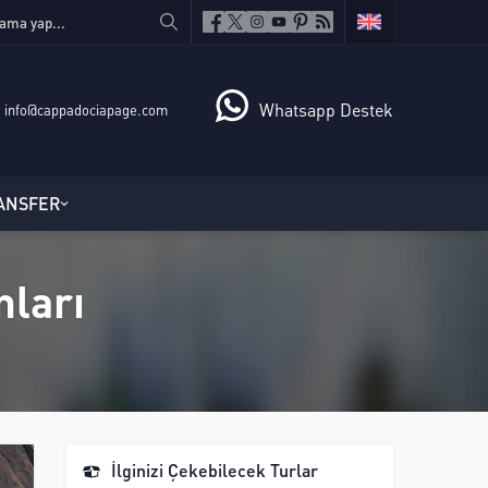
Whatsapp Destek
info@cappadociapage.com
ANSFER
ları
İlginizi Çekebilecek Turlar