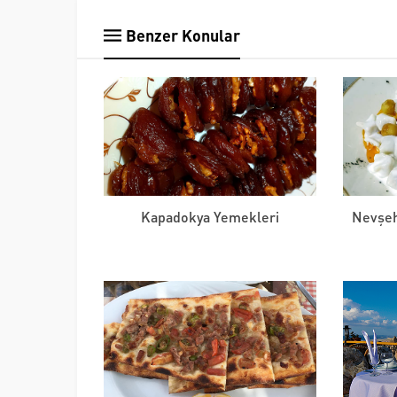
Benzer Konular
Kapadokya Yemekleri
Nevşeh