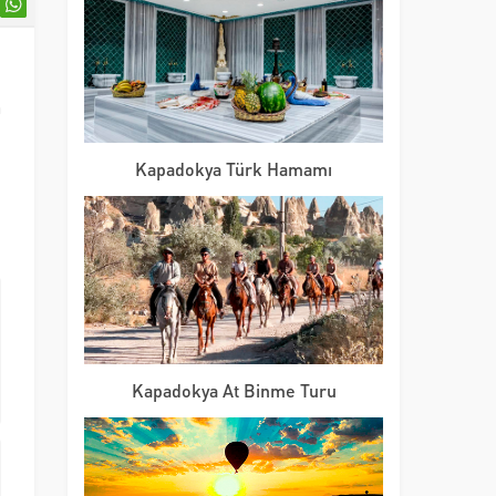
k
a
Kapadokya Türk Hamamı
Kapadokya At Binme Turu