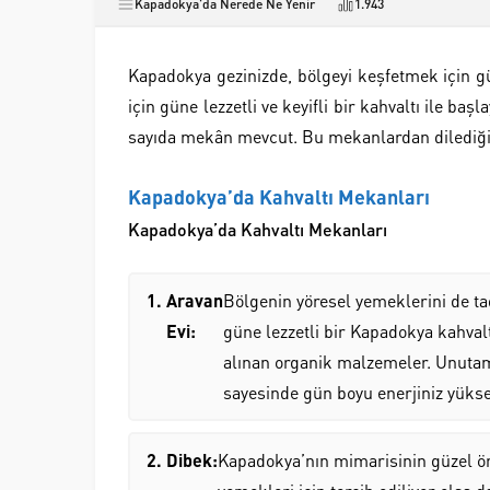
Kapadokya'da Nerede Ne Yenir
1.943
Kapadokya gezinizde, bölgeyi keşfetmek için gü
için güne lezzetli ve keyifli bir kahvaltı ile ba
sayıda mekân mevcut. Bu mekanlardan dilediğini
Kapadokya’da Kahvaltı Mekanları
Kapadokya’da Kahvaltı Mekanları
Aravan
Bölgenin yöresel yemeklerini de tad
Evi:
güne lezzetli bir Kapadokya kahvalt
alınan organik malzemeler. Unutam
sayesinde gün boyu enerjiniz yüksek
Dibek:
Kapadokya’nın mimarisinin güzel ör