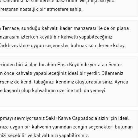
a kahvaltısı da son derece başarılıdır. Geçmişi 500 yıla
restoran nostaljik bir atmosfere sahip.
 Terrace, sunduğu kahvaltı kadar manzarası ile de ön plana
rasını izlerken keyifli bir kahvaltı yapabileceğiniz
rklı zevklere uygun seçenekler bulmak son derece kolay.
rinden birisi olan İbrahim Paşa Köyü’nde yer alan Sentor
önce kahvaltı yapabileceğiniz ideal bir yerdir. Dilerseniz
rseniz de kendi tabağınızı kendiniz oluşturabilirsiniz. Ayrıca
e başarılı olup kahvaltının üzerine tatlı da yemeyi
pmayı sevmiyorsanız Saklı Kahve Cappadocia sizin için ideal
dınıza uygun bir kahvenin yanından zengin seçenekleri bulunan
zi seçebilir ve kahvaltınızı yapabilirsiniz.