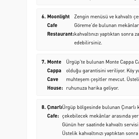
Moonlight
Zengin menüsü ve kahvaltı çeş
Cafe
Göreme’de bulunan mekânlar a
Restaurant:
kahvaltınızı yaptıktan sonra
edebilirsiniz.
Monte
Ürgüp’te bulunan Monte Cappa Ca
Cappa
olduğu garantisini veriliyor. Köy 
Cave
muhteşem çeşitler mevcut. Üsteli
House:
ruhunuza harika geliyor.
Çınarlı
Ürgüp bölgesinde bulunan Çınarlı ka
Cafe:
çekebilecek mekânlar arasında yer a
Günün her saatinde kahvaltı servis
Üstelik kahvaltınızı yaptıktan sonra