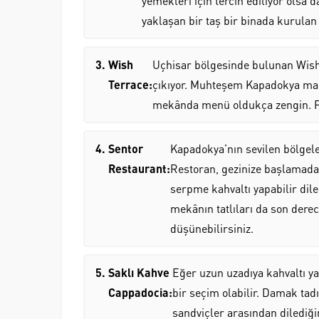
yemekleri için tercih ediliyor olsa d
yaklaşan bir taş bir binada kurulan 
Wish
Uçhisar bölgesinde bulunan Wish
Terrace:
çıkıyor. Muhteşem Kapadokya manza
mekânda menü oldukça zengin. Fa
Sentor
Kapadokya’nın sevilen bölgele
Restaurant:
Restoran, gezinize başlamadan 
serpme kahvaltı yapabilir dile
mekânın tatlıları da son derec
düşünebilirsiniz.
Saklı Kahve
Eğer uzun uzadıya kahvaltı ya
Cappadocia:
bir seçim olabilir. Damak ta
sandviçler arasından dilediğini