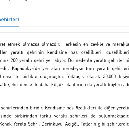
ehirleri
iyaret etmek olmazsa olmazdır. Herkesin en zevkle ve merakl
 Her yeraltı şehrinin kendisine has özellikleri, güzellikler
a 200 yeraltı şehri yer alıyor. Bu nedenle yeraltı şehirlerin
ir. Kapadokya’da yer alan neredeyse tüm yeraltı şehirler
ması ile birlikte oluşmuştur. Yaklaşık olarak 30.000 kişiy
altı şehri dense de daha küçük olanlarına da yeraltı köyleri ad
şehirlerinden biridir. Kendisine has özellikleri ile diğer yeralt
sinde birbirinden farklı yeraltı şehirleri de bulunmaktadır
onak Yeraltı Şehri, Derinkuyu, Acıgöl, Tatların gibi şehirlerdir