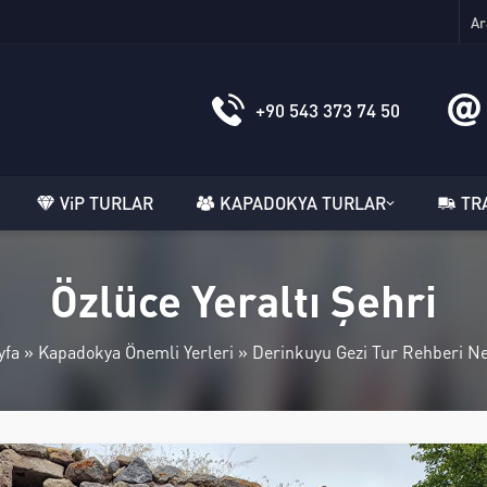
+90 543 373 74 50
ViP TURLAR
KAPADOKYA TURLAR
TR
Özlüce Yeraltı Şehri
yfa
»
Kapadokya Önemli Yerleri
»
Derinkuyu Gezi Tur Rehberi N