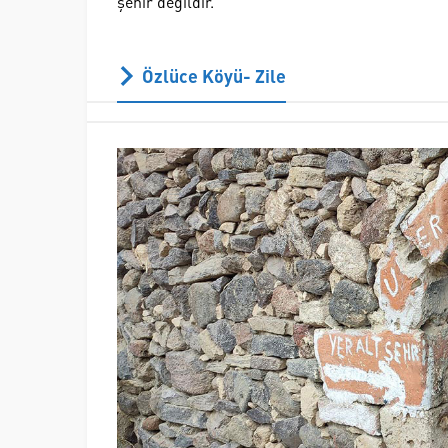
şehir değildir.
Özlüce Köyü- Zile