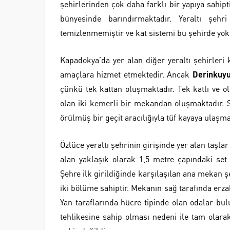
şehirlerinden çok daha farklı bir yapıya sahipt
bünyesinde barındırmaktadır. Yeraltı şehr
temizlenmemiştir ve kat sistemi bu şehirde yokt
Kapadokya’da yer alan diğer yeraltı şehirleri k
amaçlara hizmet etmektedir. Ancak
Derinkuyu
çünkü tek kattan oluşmaktadır. Tek katlı ve ol
olan iki kemerli bir mekandan oluşmaktadır. 
örülmüş bir geçit aracılığıyla tüf kayaya ula
Özlüce yeraltı şehrinin girişinde yer alan taşla
alan yaklaşık olarak 1,5 metre çapındaki set
Şehre ilk girildiğinde karşılaşılan ana mekan şe
iki bölüme sahiptir. Mekanın sağ tarafında erza
Yan taraflarında hücre tipinde olan odalar bu
tehlikesine sahip olması nedeni ile tam olara