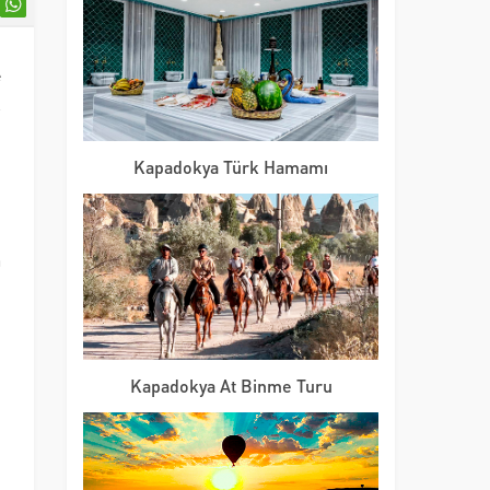
e
ş
.
Kapadokya Türk Hamamı
a
n
n
i
.
Kapadokya At Binme Turu