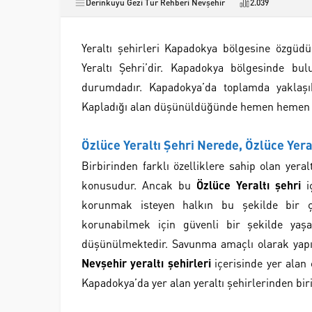
Derinkuyu Gezi Tur Rehberi Nevşehir
2.039
Yeraltı şehirleri Kapadokya
bölgesine özgüdür
Yeraltı Şehri’dir. Kapadokya bölgesinde bul
durumdadır. Kapadokya’da toplamda yaklaşık
Kapladığı alan düşünüldüğünde hemen hemen h
Özlüce Yeraltı Şehri Nerede, Özlüce Yeral
Birbirinden farklı özelliklere sahip olan yer
konusudur. Ancak bu
Özlüce Yeraltı şehri
iç
korunmak isteyen halkın bu şekilde bir çö
korunabilmek için güvenli bir şekilde yaş
düşünülmektedir. Savunma amaçlı olarak yapıla
Nevşehir yeraltı şehirleri
içerisinde yer alan 
Kapadokya’da yer alan yeraltı şehirlerinden bir