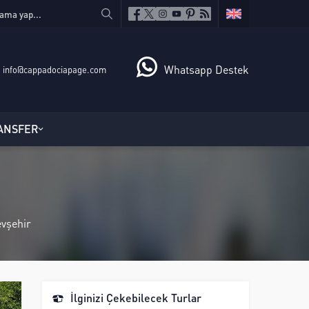
Whatsapp Destek
info@cappadociapage.com
ANSFER
evşehir
İlginizi Çekebilecek Turlar