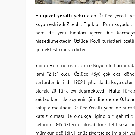
En güzel yeraltı şehri
olan Özlüce yeraltı ş
köyün eski adı Zile’dir. Tipik bir Rum köyüdür
hem de yeni binaları içeren bir karmaşa
hissedilmektedir. Özlüce Köyü turistleri özelli
gerçekleştirmektedirler.
Yoğun Rum nüfusu Özlüce Köyü’nde barınmaktay
ismi “Zile” oldu. Özlüce Köyü çok eksi döne
yerlerden biri idi. 1902’li yıllarda da köye gel
olarak 20 Türk evi düşmekteydi. Hatta Türkl
sağladıkları da söylenir. Şimdilerde de Özlüc
sahip olmaktadır. Özlüce Yeraltı Şehri de burada
katsız olması ile oldukça ilginç bir şehirdi
şehirdir. Göçüklerin oluşabilme tehlikesi 
mümkün değildir. Henüz ziyarete açılmış bir yera