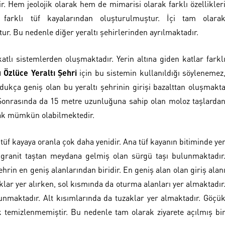
ir. Hem jeolojik olarak hem de mimarisi olarak farklı özellikler
i farklı tüf kayalarından oluşturulmuştur. İçi tam olara
ur. Bu nedenle diğer yeraltı şehirlerinden ayrılmaktadır.
atlı sistemlerden oluşmaktadır. Yerin altına giden katlar farkl
 Özlüce Yeraltı Şehri
için bu sistemin kullanıldığı söylenemez
dukça geniş olan bu yeraltı şehrinin girişi bazalttan oluşmakt
Sonrasında da 15 metre uzunluğuna sahip olan moloz taşlarda
şmak mümkün olabilmektedir.
r tüf kayaya oranla çok daha yenidir. Ana tüf kayanın bitiminde ye
 granit taştan meydana gelmiş olan sürgü taşı bulunmaktadır
hrin en geniş alanlarından biridir. En geniş alan olan giriş alan
klar yer alırken, sol kısmında da oturma alanları yer almaktadır
lunmaktadır. Alt kısımlarında da tuzaklar yer almaktadır. Göçü
k temizlenmemiştir. Bu nedenle tam olarak ziyarete açılmış bi