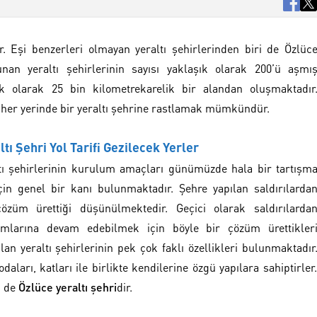
. Eşi benzerleri olmayan yeraltı şehirlerinden biri de Özlüc
unan yeraltı şehirlerinin sayısı yaklaşık olarak 200’ü aşmı
 olarak 25 bin kilometrekarelik bir alandan oluşmaktadır
er yerinde bir yeraltı şehrine rastlamak mümkündür.
tı Şehri Yol Tarifi Gezilecek Yerler
altı şehirlerinin kurulum amaçları günümüzde hala bir tartışm
in genel bir kanı bulunmaktadır. Şehre yapılan saldırılarda
züm ürettiği düşünülmektedir. Geçici olarak saldırılarda
amlarına devam edebilmek için böyle bir çözüm ürettikler
n yeraltı şehirlerinin pek çok faklı özellikleri bulunmaktadır
odaları, katları ile birlikte kendilerine özgü yapılara sahiptirler.
i de
Özlüce yeraltı şehri
dir.