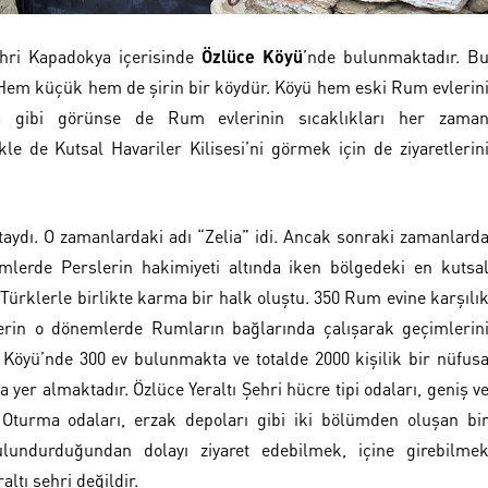
ehri Kapadokya içerisinde
Özlüce Köyü
’nde bulunmaktadır. B
. Hem küçük hem de şirin bir köydür. Köyü hem eski Rum evlerin
 gibi görünse de Rum evlerinin sıcaklıkları her zama
kle de Kutsal Havariler Kilisesi’ni görmek için de ziyaretlerin
dı. O zamanlardaki adı “Zelia” idi. Ancak sonraki zamanlard
mlerde Perslerin hakimiyeti altında iken bölgedeki en kutsa
en Türklerle birlikte karma bir halk oluştu. 350 Rum evine karşılı
erin o dönemlerde Rumların bağlarında çalışarak geçimlerin
e Köyü’nde 300 ev bulunmakta ve totalde 2000 kişilik bir nüfus
 yer almaktadır. Özlüce Yeraltı Şehri hücre tipi odaları, geniş v
r. Oturma odaları, erzak depoları gibi iki bölümden oluşan bi
bulundurduğundan dolayı ziyaret edebilmek, içine girebilme
ltı şehri değildir.