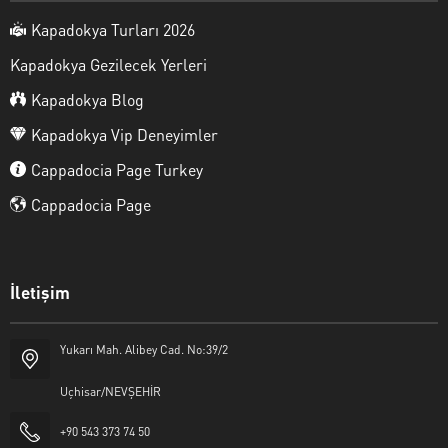
Kapadokya Turları 2026
Kapadokya Gezilecek Yerleri
Kapadokya Blog
Kapadokya Vip Deneyimler
Cappadocia Page Turkey
Cappadocia Page
İletişim
Yukarı Mah. Alibey Cad. No:39/2
Uçhisar/NEVŞEHİR
+90 543 373 74 50