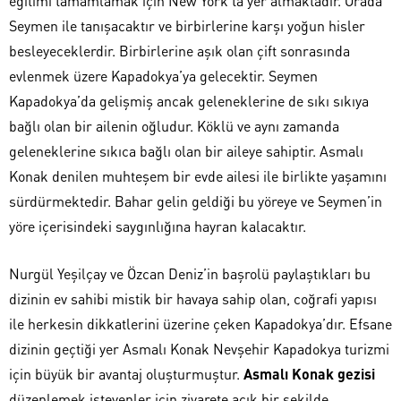
eğitimi tamamlamak için New York’ta yer almaktadır. Orada
Seymen ile tanışacaktır ve birbirlerine karşı yoğun hisler
besleyeceklerdir. Birbirlerine aşık olan çift sonrasında
evlenmek üzere Kapadokya’ya gelecektir. Seymen
Kapadokya’da gelişmiş ancak geleneklerine de sıkı sıkıya
bağlı olan bir ailenin oğludur. Köklü ve aynı zamanda
geleneklerine sıkıca bağlı olan bir aileye sahiptir. Asmalı
Konak denilen muhteşem bir evde ailesi ile birlikte yaşamını
sürdürmektedir. Bahar gelin geldiği bu yöreye ve Seymen’in
yöre içerisindeki saygınlığına hayran kalacaktır.
Nurgül Yeşilçay ve Özcan Deniz’in başrolü paylaştıkları bu
dizinin ev sahibi mistik bir havaya sahip olan, coğrafi yapısı
ile herkesin dikkatlerini üzerine çeken Kapadokya’dır. Efsane
dizinin geçtiği yer Asmalı Konak Nevşehir Kapadokya turizmi
için büyük bir avantaj oluşturmuştur.
Asmalı Konak gezisi
düzenlemek isteyenler için ziyarete açık bir şekilde