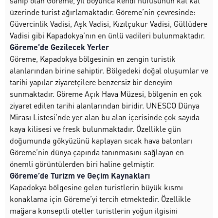
sahip olan Göreme, yıl boyunca kendi nüfusunun kat kat
üzerinde turist ağırlamaktadır. Göreme’nin çevresinde:
Güvercinlik Vadisi, Aşk Vadisi, Kızılçukur Vadisi, Güllüdere
Vadisi gibi Kapadokya’nın en ünlü vadileri bulunmaktadır.
Göreme’de Gezilecek Yerler
Göreme, Kapadokya bölgesinin en zengin turistik
alanlarından birine sahiptir. Bölgedeki doğal oluşumlar ve
tarihi yapılar ziyaretçilere benzersiz bir deneyim
sunmaktadır. Göreme Açık Hava Müzesi, bölgenin en çok
ziyaret edilen tarihi alanlarından biridir. UNESCO Dünya
Mirası Listesi’nde yer alan bu alan içerisinde çok sayıda
kaya kilisesi ve fresk bulunmaktadır. Özellikle gün
doğumunda gökyüzünü kaplayan sıcak hava balonları
Göreme’nin dünya çapında tanınmasını sağlayan en
önemli görüntülerden biri haline gelmiştir.
Göreme’de Turizm ve Geçim Kaynakları
Kapadokya bölgesine gelen turistlerin büyük kısmı
konaklama için Göreme’yi tercih etmektedir. Özellikle
mağara konseptli oteller turistlerin yoğun ilgisini