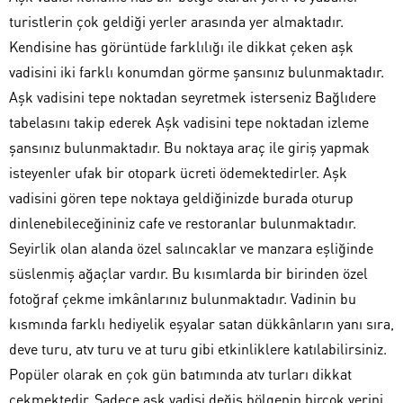
turistlerin çok geldiği yerler arasında yer almaktadır.
Kendisine has görüntüde farklılığı ile dikkat çeken aşk
vadisini iki farklı konumdan görme şansınız bulunmaktadır.
Aşk vadisini tepe noktadan seyretmek isterseniz Bağlıdere
tabelasını takip ederek Aşk vadisini tepe noktadan izleme
şansınız bulunmaktadır. Bu noktaya araç ile giriş yapmak
isteyenler ufak bir otopark ücreti ödemektedirler. Aşk
vadisini gören tepe noktaya geldiğinizde burada oturup
dinlenebileceğininiz cafe ve restoranlar bulunmaktadır.
Seyirlik olan alanda özel salıncaklar ve manzara eşliğinde
süslenmiş ağaçlar vardır. Bu kısımlarda bir birinden özel
fotoğraf çekme imkânlarınız bulunmaktadır. Vadinin bu
kısmında farklı hediyelik eşyalar satan dükkânların yanı sıra,
deve turu, atv turu ve at turu gibi etkinliklere katılabilirsiniz.
Popüler olarak en çok gün batımında atv turları dikkat
çekmektedir. Sadece aşk vadisi değiş bölgenin birçok yerini