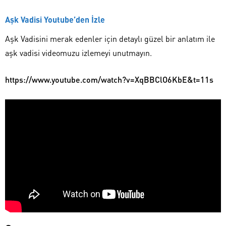
Aşk Vadisi Youtube’den İzle
Aşk Vadisini merak edenler için detaylı güzel bir anlatım ile
aşk vadisi videomuzu izlemeyi unutmayın.
https://www.youtube.com/watch?v=XqBBClO6KbE&t=11s