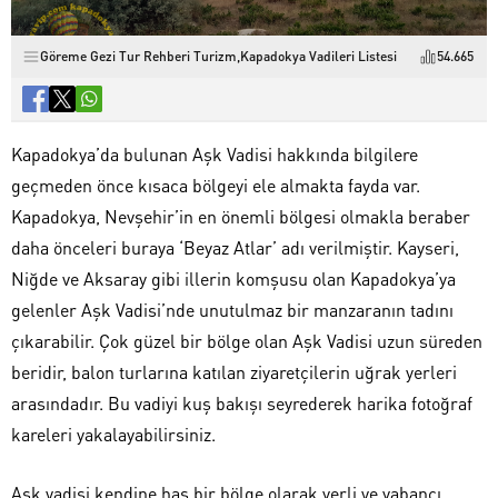
Göreme Gezi Tur Rehberi Turizm
,
Kapadokya Vadileri Listesi
54.665
Kapadokya’da bulunan Aşk Vadisi hakkında bilgilere
geçmeden önce kısaca bölgeyi ele almakta fayda var.
Kapadokya, Nevşehir’in en önemli bölgesi olmakla beraber
daha önceleri buraya ‘Beyaz Atlar’ adı verilmiştir. Kayseri,
Niğde ve Aksaray gibi illerin komşusu olan Kapadokya’ya
gelenler Aşk Vadisi’nde unutulmaz bir manzaranın tadını
çıkarabilir. Çok güzel bir bölge olan Aşk Vadisi uzun süreden
beridir, balon turlarına katılan ziyaretçilerin uğrak yerleri
arasındadır. Bu vadiyi kuş bakışı seyrederek harika fotoğraf
kareleri yakalayabilirsiniz.
Aşk vadisi kendine has bir bölge olarak yerli ve yabancı